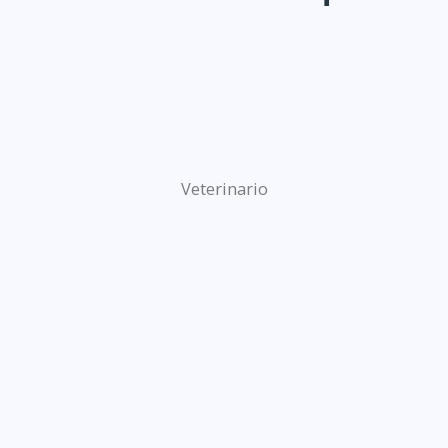
Veterinario
n cuello de 38 mm
Frasco Vaccine PP, 100 ml con c
e 28 mm
Frasco Vaccine, 50 ml con cuello de 19 mm
con cuello de 22 mm
Botella Rectangular Standard, 