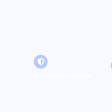
Resina de alta resistencia
Compuesto BbPr (Block Barrier
Plastic Resin) Adecuado para
productos químicos de alta
ormación para
difusión bajo presión y
la capacidad
temperatura