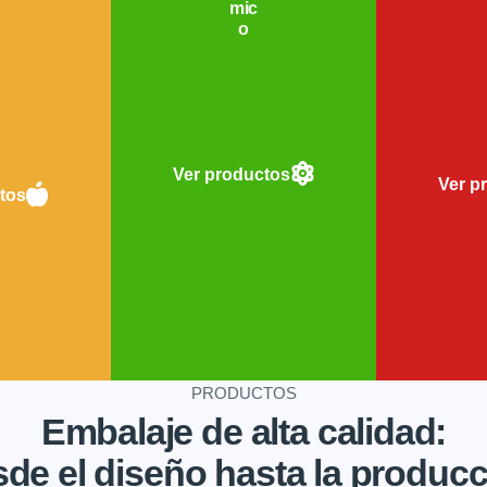
mic
o
Ver productos
Ver p
tos
PRODUCTOS
Embalaje de alta calidad:
de el diseño hasta la produc