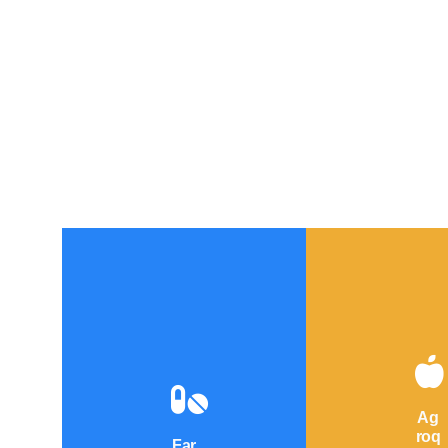
Ag
roq
Far