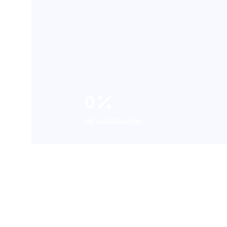
de almacenamiento y la mejor perce
cliente sobre su producto.
0
de satisfacción