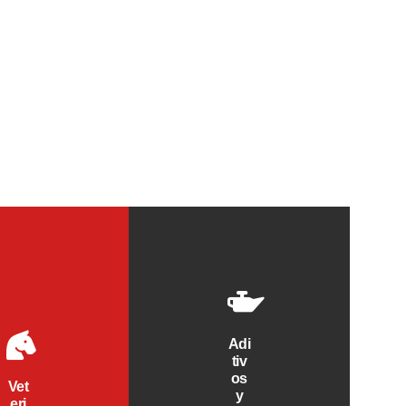
Adi
tiv
os
Vet
y
eri