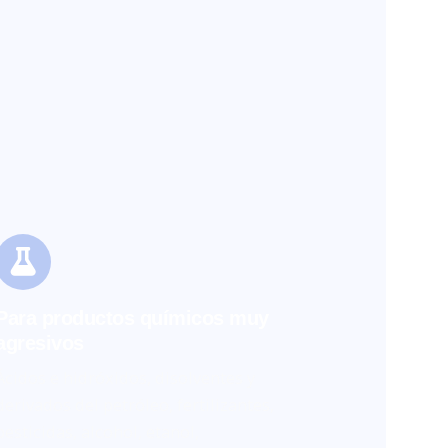
Para productos químicos muy
agresivos
Ácidos e hidróxidos, disolventes y
derivados del petróleo, fertilizantes,
pesticidas, alcohol, etanol,