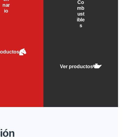
Co
nar
mb
io
ust
ible
s
roductos
Ver productos
ción