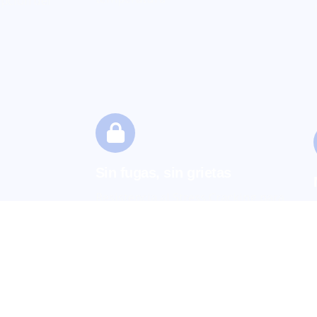
pción del
Sin fugas, sin grietas
Resistencia al Stress Cracking para
la seguridad de productos
químicos altamente agresivos