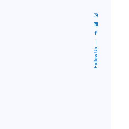
Follow Us
uello de 19 mm
1 litro con cuello de 38 mm