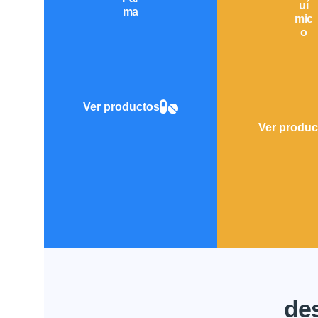
uí
ma
mic
o
Ver productos
Ver produc
des