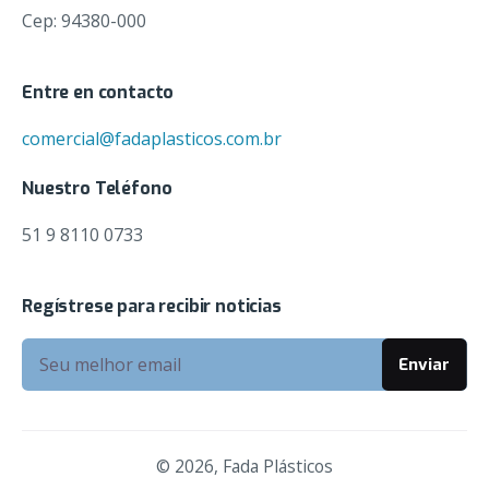
Cep: 94380-000
Entre en contacto
comercial@fadaplasticos.com.br
Nuestro Teléfono
51 9 8110 0733
Regístrese para recibir noticias
R$
0,00
Add to cart
© 2026, Fada Plásticos
Agroquímico
Farmacéutica
Químico
Veterinario