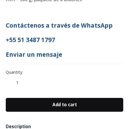
Contáctenos a través de WhatsApp
+55 51 3487 1797
Enviar un mensaje
Quantity:
Bidón
Plástico
AST
Apilable
Add to cart
10
Litros
Cuello
Description
50