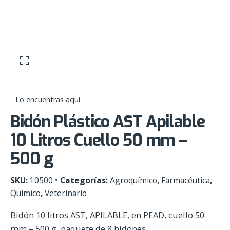
Skip
0
to
content
Lo encuentras aquí
Bidón Plástico AST Apilable
10 Litros Cuello 50 mm –
500 g
SKU:
10500
Categorías:
Agroquímico
,
Farmacéutica
,
Químico
,
Veterinario
Bidón 10 litros AST, APILABLE, en PEAD, cuello 50
mm – 500 g, paquete de 8 bidones