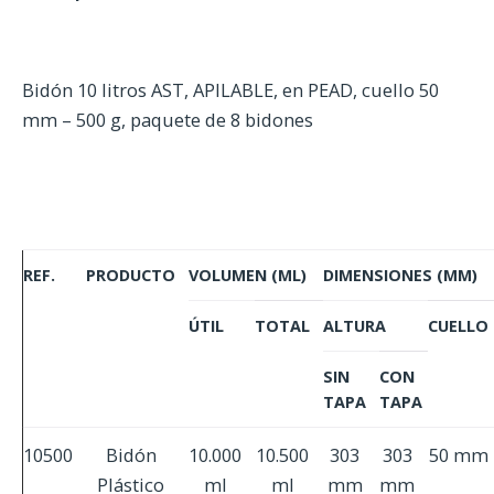
mm
-
500
Bidón 10 litros AST, APILABLE, en PEAD, cuello 50
g
mm – 500 g, paquete de 8 bidones
quantity
REF.
PRODUCTO
VOLUMEN (ML)
DIMENSIONES (MM)
ÚTIL
TOTAL
ALTURA
CUELLO
SIN
CON
TAPA
TAPA
10500
Bidón
10.000
10.500
303
303
50 mm
Plástico
ml
ml
mm
mm