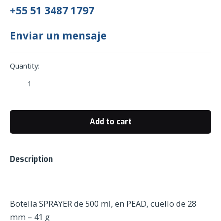
+55 51 3487 1797
Enviar un mensaje
Quantity:
Botella
Asa
Industrial,
1
Add to cart
Litro
con
cuello
Description
de
28
mm
quantity
Botella SPRAYER de 500 ml, en PEAD, cuello de 28
mm – 41 g