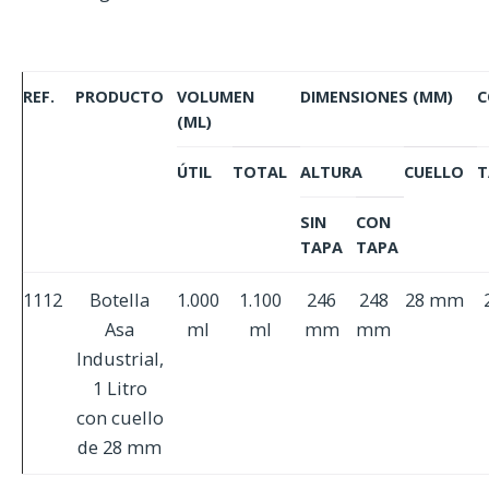
REF.
PRODUCTO
VOLUMEN
DIMENSIONES (MM)
C
(ML)
ÚTIL
TOTAL
ALTURA
CUELLO
T
SIN
CON
TAPA
TAPA
1112
Botella
1.000
1.100
246
248
28 mm
Asa
ml
ml
mm
mm
Industrial,
1 Litro
con cuello
de 28 mm