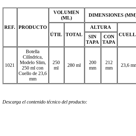
VOLUMEN
DIMENSIONES (MM
(ML)
REF.
PRODUCTO
ALTURA
ÚTIL
TOTAL
CUEL
SIN
CON
TAPA
TAPA
Botella
Cilíndrica,
Modelo Slim,
250
200
212
1021
280 ml
23,6 m
250 ml con
ml
mm
mm
Cuello de 23,6
mm
Descarga el contenido técnico del producto: