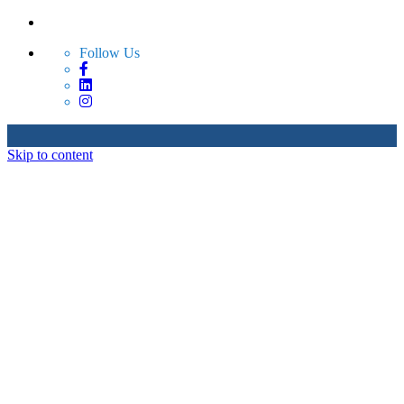
Follow Us
Skip to content
Sobre Nosotros
Productos
Servicios
Hable con Nosotros
Sobre Nosotros
Productos
Servicios