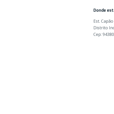
Donde es
Est. Capão
Distrito In
Cep: 9438
© 2026, Fada Plásticos