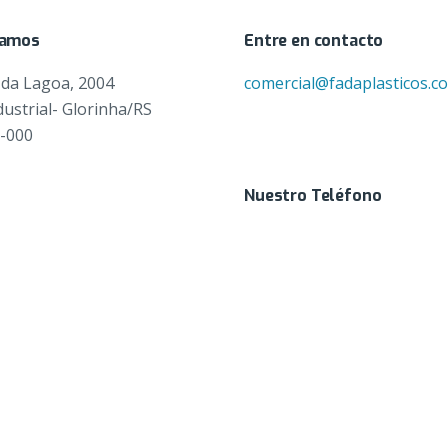
tamos
Entre en contacto
 da Lagoa, 2004
comercial@fadaplasticos.c
dustrial- Glorinha/RS
0-000
Nuestro Teléfono
51 9 8110 0733