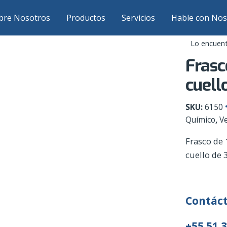
bre Nosotros
Productos
Servicios
Hable con Nos
Lo encuent
Frasc
cuell
SKU:
6150
Químico
,
Ve
Frasco de 
cuello de 
Contáct
+55 51 