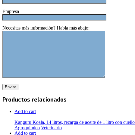
Empresa
Necesitas más información? Habla más abajo:
Productos relacionados
Add to cart
Kanguru Koala, 14 litros, recarga de aceite de 1 litro con cuel
Agroquímico
Veterinario
Add to cart