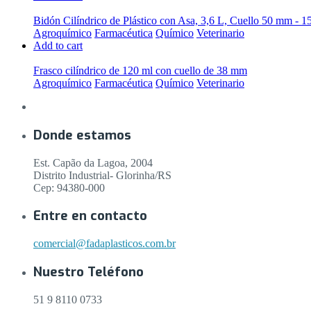
Bidón Cilíndrico de Plástico con Asa, 3,6 L, Cuello 50 mm - 1
Agroquímico
Farmacéutica
Químico
Veterinario
Add to cart
Frasco cilíndrico de 120 ml con cuello de 38 mm
Agroquímico
Farmacéutica
Químico
Veterinario
Donde estamos
Est. Capão da Lagoa, 2004
Distrito Industrial- Glorinha/RS
Cep: 94380-000
Entre en contacto
comercial@fadaplasticos.com.br
Nuestro Teléfono
51 9 8110 0733