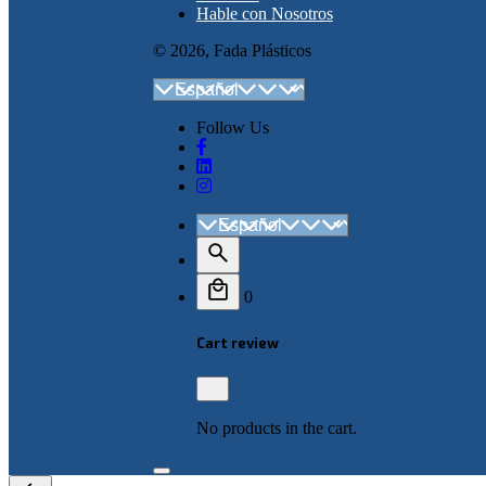
Hable con Nosotros
© 2026, Fada Plásticos
Follow Us
0
Cart review
No products in the cart.