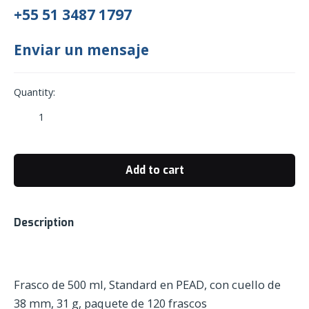
+55 51 3487 1797
Enviar un mensaje
Quantity:
Frasco
Standard
de
500
Add to cart
ml
con
cuello
Description
de
38
mm
quantity
Frasco de 500 ml, Standard en PEAD, con cuello de
38 mm, 31 g, paquete de 120 frascos