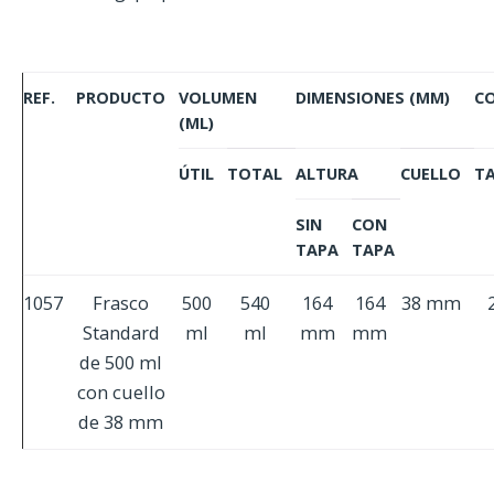
REF.
PRODUCTO
VOLUMEN
DIMENSIONES (MM)
C
(ML)
ÚTIL
TOTAL
ALTURA
CUELLO
T
SIN
CON
TAPA
TAPA
1057
Frasco
500
540
164
164
38 mm
Standard
ml
ml
mm
mm
de 500 ml
con cuello
de 38 mm