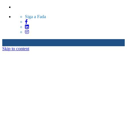
Siga a Fada
Skip to content
Sobre Nós
Produtos
Serviços
Blog
Contato
Sobre Nós
Produtos