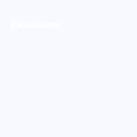
TECNOLOGIA
Blocktainer
Embalagens de alta resistência a deformações
para garantir segurança, qualidade,
armazenabilidade e a melhor percepção do
cliente sobre seu produto.