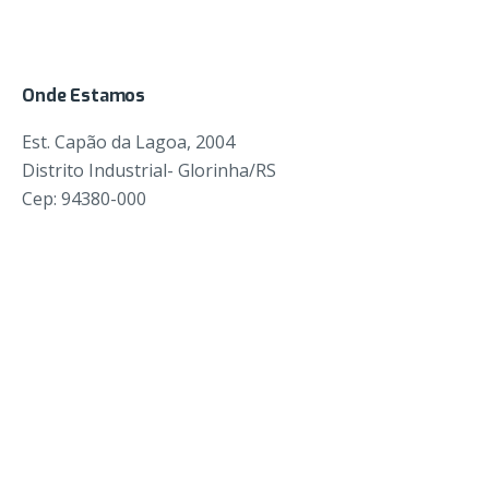
Onde Estamos
Est. Capão da Lagoa, 2004
Distrito Industrial- Glorinha/RS
Cep: 94380-000
Entre em Contato
comercial@fadaplasticos.com.br
Nosso Telefone
51 9 8110 0733
Inscreva-se para novidades