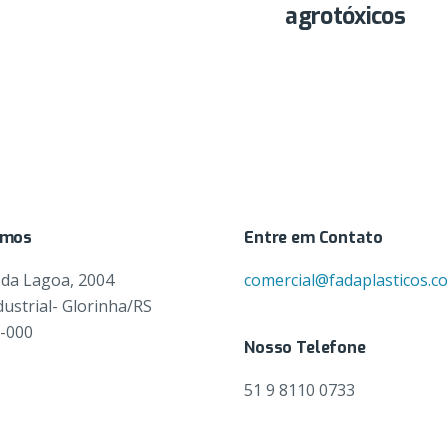
agrotóxicos
amos
Entre em Contato
 da Lagoa, 2004
comercial@fadaplasticos.c
dustrial- Glorinha/RS
0-000
Nosso Telefone
51 9 8110 0733