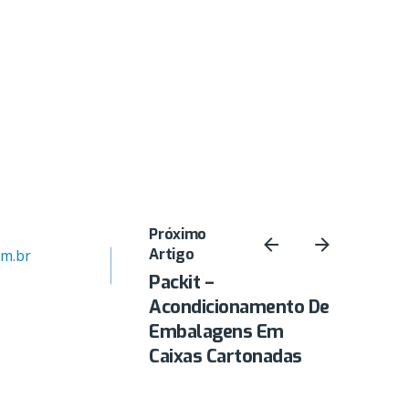
Inscreva-se para novidades
Próximo
Artigo
om.br
Packit –
Acondicionamento De
Embalagens Em
Caixas Cartonadas