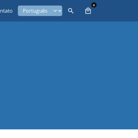
0
ntato