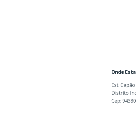
Onde Est
Est. Capão
Distrito In
Cep: 9438