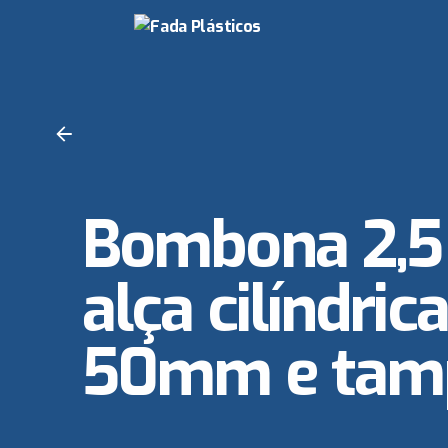
Skip
to
content
Bombona 2,5 
alça cilíndric
50mm e tamp