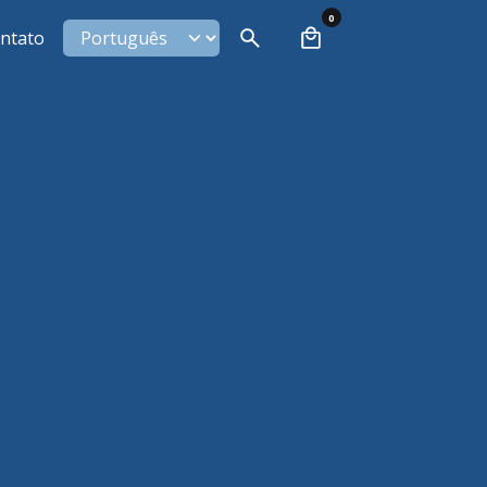
0
ntato