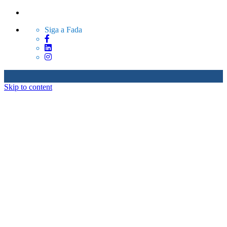
Siga a Fada
Skip to content
Sobre Nós
Produtos
Serviços
Blog
Contato
Sobre Nós
Produtos