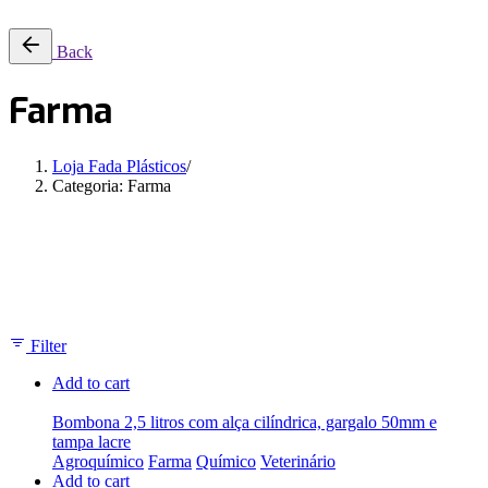
Back
Farma
Loja Fada Plásticos
/
Categoria: Farma
Showing 1–12 of 66 results
Filter
Add to cart
Bombona 2,5 litros com alça cilíndrica, gargalo 50mm e
tampa lacre
Agroquímico
Farma
Químico
Veterinário
Add to cart