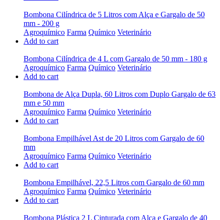
Bombona Cilíndrica de 5 Litros com Alça e Gargalo de 50
mm - 200 g
Agroquímico
Farma
Químico
Veterinário
Add to cart
Bombona Cilíndrica de 4 L com Gargalo de 50 mm - 180 g
Agroquímico
Farma
Químico
Veterinário
Add to cart
Bombona de Alça Dupla, 60 Litros com Duplo Gargalo de 63
mm e 50 mm
Agroquímico
Farma
Químico
Veterinário
Add to cart
Bombona Empilhável Ast de 20 Litros com Gargalo de 60
mm
Agroquímico
Farma
Químico
Veterinário
Add to cart
Bombona Empilhável, 22,5 Litros com Gargalo de 60 mm
Agroquímico
Farma
Químico
Veterinário
Add to cart
Bombona Plástica 2 L Cinturada com Alça e Gargalo de 40