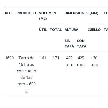
REF.
PRODUCTO
VOLUMEN
DIMENSIONES (MM)
C
(ML)
ÚTIL
TOTAL
ALTURA
CUELLO
T
SIN
CON
TAPA
TAPA
1600
Tarro de
16 l
17 l
420
425
130
16 litros
mm
mm
mm
con cuello
de 130
mm – 650
g