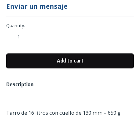
Enviar un mensaje
Quantity:
Tarro
de
16
litros
Add to cart
con
cuello
de
Description
130
mm
-
650
Tarro de 16 litros con cuello de 130 mm – 650 g
g
quantity