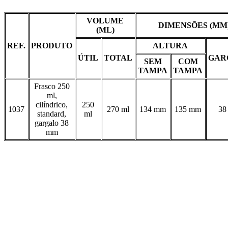
VOLUME
DIMENSÕES (MM
(ML)
REF.
PRODUTO
ALTURA
ÚTIL
TOTAL
GAR
SEM
COM
TAMPA
TAMPA
Frasco 250
ml,
cilíndrico,
250
1037
270 ml
134 mm
135 mm
38
standard,
ml
gargalo 38
mm