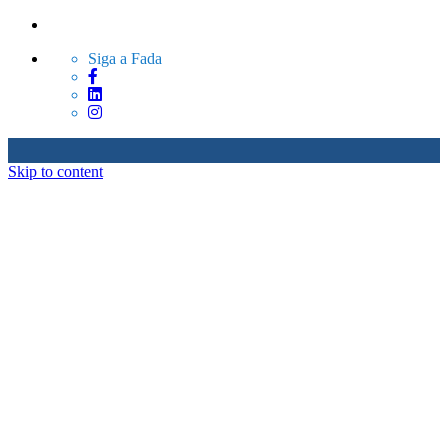
Siga a Fada
Skip to content
Sobre Nós
Produtos
Serviços
Blog
Contato
Sobre Nós
Produtos