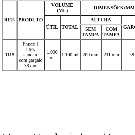
VOLUME
DIMENSÕES (MM
(ML)
REF.
PRODUTO
ALTURA
ÚTIL
TOTAL
GAR
SEM
COM
TAMPA
TAMPA
Frasco 1
litro,
1.000
1118
standard
1.100 ml
209 mm
211 mm
38
ml
com gargalo
38 mm