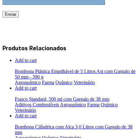
Produtos Relacionados
Add to cart
Bombona Plástica Empilhável de 5 Litros Ast com Gargalo de
50 mm - 390 g
Agroquímico
Farma
Químico
Veterinário
Add to cart
Frasco Standard, 500 ml com Gargalo de 38 mm
Aditivos Combustíveis
Agroquímico
Farma
Químico
Veterinário
Add to cart
Bombona Cilíndrica com Alça 3,0 Litros com Gargalo de 38
mm
Agroquímico
Químico
Veterinário