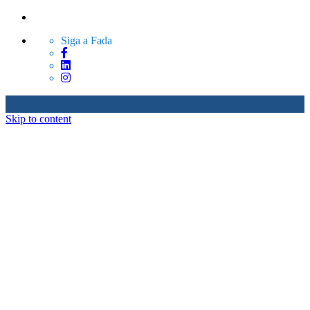
Siga a Fada
Skip to content
Sobre Nós
Produtos
Serviços
Blog
Contato
Sobre Nós
Produtos