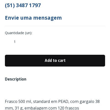
(51) 3487 1797
Envie uma mensagem
Quantidade (un):
Frasco
Standard,
500
ml
Add to cart
com
Gargalo
de
Description
38
mm
quantity
Frasco 500 ml, standard em PEAD, com gargalo 38
mm, 31 g, embalagem com 120 frascos