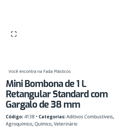
Skip
0
to
content
Você encontra na Fada Plásticos
Mini Bombona de 1 L
Retangular Standard com
Gargalo de 38 mm
Código:
4138
Categorias:
Aditivos Combustíveis
,
Agroquímico
,
Químico
,
Veterinário