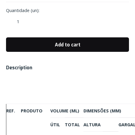
Quantidade (un):
Mini
Bombona
de
1
Add to cart
L
Retangular
Standard
Description
com
Gargalo
de
38
mm
quantity
REF.
PRODUTO
VOLUME (ML)
DIMENSÕES (MM)
ÚTIL
TOTAL
ALTURA
GARGA