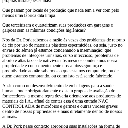
próprias instalações suínas?
Que passam por locais de produção que nada tem a ver com pelo
menos uma fábrica dita limpa!
Que terceirizam e quarteirizam suas produções em garagens e
galpões sem as mínimas condições higiênicas?
Nós da Dr. Pork sabemos a razão às vezes dos problemas de retorno
de cio por uso de materiais plásticos espermicidas, ou seja, justo no
envase do sêmen já estamos condenando a inseminação; que
problemas de infecções urinárias, curso infeccioso, problemas de
aborto e altas taxas de nativivos nós mesmos condenamos nossa
propriedade e consequentemente nossa biossegurança e
produtividade ao não sabermos o que estamos comprando, ou de
quem estamos comprando, ou como isto está sendo fabricado.
Assim como no desenvolvimento de embalagens para a saúde
humana onde obrigatoriamente existem grupos de avaliação de
fornecedores, a mesma regra deveria orientar-se aos produtores de
materiais de I.A., afinal de contas essa é uma entrada NÃO
CONTROLADA de micróbios e germes e outras viroses graves
dentro de nossas propriedades e mais diretamente dentro de nossos
animais.
A Dr. Pork nesse contexto apropriou suas instalações na forma de