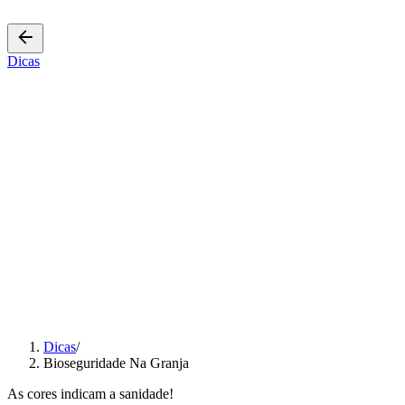
Back
Dicas
10 min. de leitura
Bioseguridade Na
Granja
Author
admin
Published
1 de fevereiro de 2022
Dicas
/
Bioseguridade Na Granja
As cores indicam a sanidade!