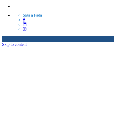
Siga a Fada
Skip to content
Sobre Nós
Produtos
Serviços
Blog
Contato
Sobre Nós
Produtos