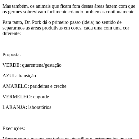
Mas também, os animais que ficam fora destas áreas fazem com que
os germes sobrevivam facilmente criando problemas continuamente.
Para tanto, Dr. Pork dá o primeiro passo (ideia) no sentido de
separarmos as áreas produtivas em cores, cada uma com uma cor
diferente:
Proposta:
VERDE: quarentena/gestação
AZUL: transição
AMARELO: parideiras e creche
VERMELHO: engorde
LARANJA: laboratórios
Execuções:
Marcar com a mesma cor todos os utensílios e instrumentos que se