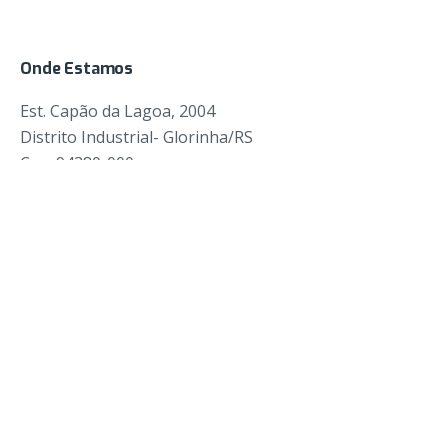
Onde Estamos
Est. Capão da Lagoa, 2004
Distrito Industrial- Glorinha/RS
Cep: 94380-000
Entre em Contato
comercial@fadaplasticos.com.br
Nosso Telefone
51 9 8110 0733
Inscreva-se para novidades