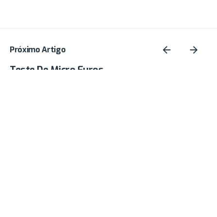
Próximo Artigo
Teste De Micro Furos
17 de março de 2022
Novo decreto nº 10.833 da Anvisa tem
novos requisitos para embalagens de
agrotóxicos
1 de fevereiro de 2022
O Papel E Funções Da Embalagem